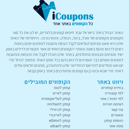
האתר הגדול ביותר בישראל עבור חיפוש קופונים בלעדיים, יש לנו את כל סוגי
הקופונים מקופונים של אוכל, ביגוד, הנעלה, אינטרנט וכו.. הייחודיות של האתר
שלנו היא שאנו מציעים לגולשים לקבל הנחות והטבות למותגים שהם באמת
רוצים לרכוש מהם! בשונה מאתרי הקופונים האחרים אשר מקשרים לדילים באופן
ישיר ומציעים מבצעים מתחלפים, באתר שלנו תוכלו לקבל את ההנחות וההטבות
למותגים שאתם כבר מעוניינים לרכוש בהם בכל אופן! האתר ממשיך לגדול מדי
יום ואנו ממליצים להירשם לניוזלייטר שלנו ולהתעדכן, מותגים חדשים עולים
לאתר מדי שבוע וכמו כן גם קופונים מתעדכנים באתר באופן קבוע!
ניווט באתר
הקופונים המובילים
בחירת קופונים
קופון לטמו
לפי קטגוריה
קופון לאייס
לפי חנות / אתר
קופון לעליאקספרס
רשימת חנויות
קופון למשלוחה
צור קשר
קופון לביתילי
מאמרים
קופון לאייבורי
הוספת קופון
קופון לeSimo
מפת אתר
קופון לurban