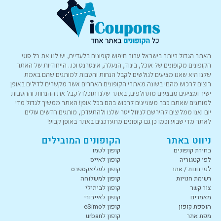
האתר הגדול ביותר בישראל עבור חיפוש קופונים בלעדיים, יש לנו את כל סוגי
הקופונים מקופונים של אוכל, ביגוד, הנעלה, אינטרנט וכו.. הייחודיות של האתר
שלנו היא שאנו מציעים לגולשים לקבל הנחות והטבות למותגים שהם באמת
רוצים לרכוש מהם! בשונה מאתרי הקופונים האחרים אשר מקשרים לדילים באופן
ישיר ומציעים מבצעים מתחלפים, באתר שלנו תוכלו לקבל את ההנחות וההטבות
למותגים שאתם כבר מעוניינים לרכוש בהם בכל אופן! האתר ממשיך לגדול מדי
יום ואנו ממליצים להירשם לניוזלייטר שלנו ולהתעדכן, מותגים חדשים עולים
לאתר מדי שבוע וכמו כן גם קופונים מתעדכנים באתר באופן קבוע!
ניווט באתר
הקופונים המובילים
בחירת קופונים
קופון לטמו
לפי קטגוריה
קופון לאייס
לפי חנות / אתר
קופון לעליאקספרס
רשימת חנויות
קופון למשלוחה
צור קשר
קופון לביתילי
מאמרים
קופון לאייבורי
הוספת קופון
קופון לeSimo
מפת אתר
קופון לurban