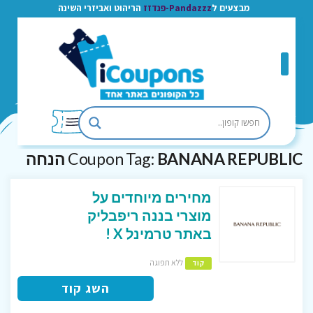
מבצעים ל
Pandazzz-פנדזז
הריהוט ואביזרי השינה
BANANA REPUBLIC הנחה
Coupon Tag:
מחירים מיוחדים על
מוצרי בננה ריפבליק
באתר טרמינל X !
ללא תפוגה
קוד
השג קוד