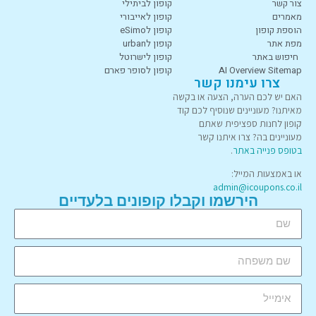
צור קשר
קופון לביתילי
מאמרים
קופון לאייבורי
הוספת קופון
קופון לeSimo
מפת אתר
קופון לurban
חיפוש באתר
קופון לישרוטל
AI Overview Sitemap
קופון לסופר פארם
צרו עימנו קשר
האם יש לכם הערה, הצעה או בקשה
מאיתנו? מעוניינים שנוסיף לכם קוד
קופון לחנות ספציפית שאתם
מעוניינים בה? צרו איתנו קשר
בטופס פנייה באתר
.
או באמצעות המייל:
admin@icoupons.co.il
הירשמו וקבלו קופונים בלעדיים