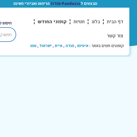
מבצעים ל
Pandazzz-פנדזז
הריהוט ואביזרי השינה
דף הבית
בלוג
חנויות
קופוני החודש
חיפוש ק
צור קשר
קופונים חמים באתר :
איסימו
,
פנדה
,
אייס
,
ישרוטל
,
טמו