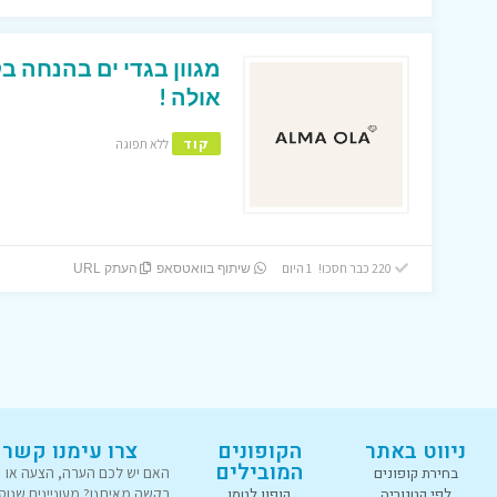
אולה !
קוד
ללא תפוגה
220 כבר חסכו! 1 היום
שיתוף בוואטסאפ
העתק URL
ניווט באתר
הקופונים
צרו עימנו קשר
המובילים
בחירת קופונים
האם יש לכם הערה, הצעה או
לפי קטגוריה
קופון לטמו
בקשה מאיתנו? מעוניינים שנוס