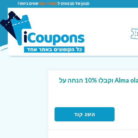
מגוון של מבצעים ל
TEMU-טמו
שווים ביותר!
הירשמו לניוזלייטר של Alma ola וקבלו 10% הנחה על
השג קוד