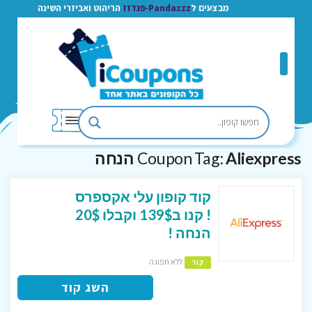
מבצעים ל
Pandazzz-פנדזז
הריהוט ואביזרי השינה
Aliexpress הנחה
Coupon Tag:
קוד קופון עלי אקספרס
! קנו ב139$ וקבלו 20$
הנחה !
ללא תפוגה
קוד
השג קוד