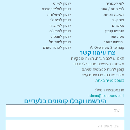
לפי קטגוריה
קופון לאייס
לפי חנות / אתר
קופון לעליאקספרס
רשימת חנויות
קופון למשלוחה
צור קשר
קופון לביתילי
מאמרים
קופון לאייבורי
הוספת קופון
קופון לeSimo
מפת אתר
קופון לurban
חיפוש באתר
קופון לישרוטל
AI Overview Sitemap
קופון לסופר פארם
צרו עימנו קשר
האם יש לכם הערה, הצעה או בקשה
מאיתנו? מעוניינים שנוסיף לכם קוד
קופון לחנות ספציפית שאתם
מעוניינים בה? צרו איתנו קשר
בטופס פנייה באתר
.
או באמצעות המייל:
admin@icoupons.co.il
הירשמו וקבלו קופונים בלעדיים