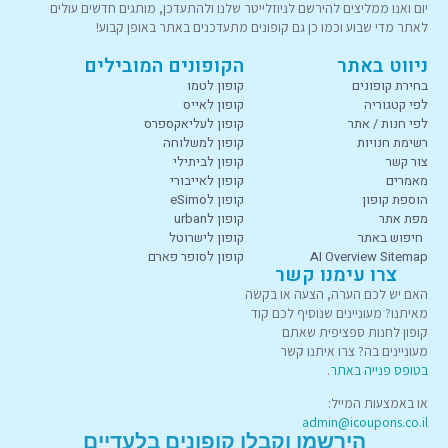
יום ואנו ממליצים להירשם לניוזלייטר שלנו ולהתעדכן, מותגים חדשים עולים
לאתר מדי שבוע וכמו כן גם קופונים מתעדכנים באתר באופן קבוע!
ניווט באתר
הקופונים המובילים
בחירת קופונים
קופון לטמו
לפי קטגוריה
קופון לאייס
לפי חנות / אתר
קופון לעליאקספרס
רשימת חנויות
קופון למשלוחה
צור קשר
קופון לביתילי
מאמרים
קופון לאייבורי
הוספת קופון
קופון לeSimo
מפת אתר
קופון לurban
חיפוש באתר
קופון לישרוטל
AI Overview Sitemap
קופון לסופר פארם
צרו עימנו קשר
האם יש לכם הערה, הצעה או בקשה
מאיתנו? מעוניינים שנוסיף לכם קוד
קופון לחנות ספציפית שאתם
מעוניינים בה? צרו איתנו קשר
בטופס פנייה באתר
.
או באמצעות המייל:
admin@icoupons.co.il
הירשמו וקבלו קופונים בלעדיים