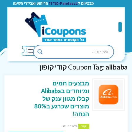
מבצעים ל
Pandazzz-פנדזז
הריהוט ואביזרי השינה
alibaba קודי קופון
Coupon Tag:
מבצעים חמים
ומיוחדים בAlibaba
קבלו מגוון ענק של
מוצרים שכרגע ב80%
הנחה!
ללא תפוגה
קוד