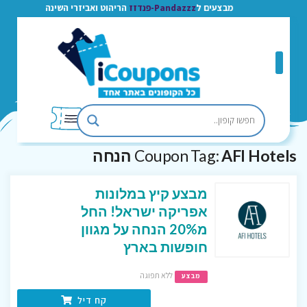
מבצעים ל
Pandazzz-פנדזז
הריהוט ואביזרי השינה
AFI Hotels הנחה
Coupon Tag:
מבצע קיץ במלונות
אפריקה ישראל! החל
מ20% הנחה על מגוון
חופשות בארץ
ללא תפוגה
מבצע
קח דיל