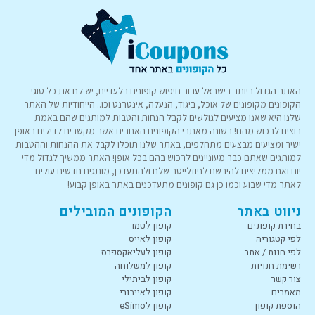
האתר הגדול ביותר בישראל עבור חיפוש קופונים בלעדיים, יש לנו את כל סוגי
הקופונים מקופונים של אוכל, ביגוד, הנעלה, אינטרנט וכו.. הייחודיות של האתר
שלנו היא שאנו מציעים לגולשים לקבל הנחות והטבות למותגים שהם באמת
רוצים לרכוש מהם! בשונה מאתרי הקופונים האחרים אשר מקשרים לדילים באופן
ישיר ומציעים מבצעים מתחלפים, באתר שלנו תוכלו לקבל את ההנחות וההטבות
למותגים שאתם כבר מעוניינים לרכוש בהם בכל אופן! האתר ממשיך לגדול מדי
יום ואנו ממליצים להירשם לניוזלייטר שלנו ולהתעדכן, מותגים חדשים עולים
לאתר מדי שבוע וכמו כן גם קופונים מתעדכנים באתר באופן קבוע!
ניווט באתר
הקופונים המובילים
בחירת קופונים
קופון לטמו
לפי קטגוריה
קופון לאייס
לפי חנות / אתר
קופון לעליאקספרס
רשימת חנויות
קופון למשלוחה
צור קשר
קופון לביתילי
מאמרים
קופון לאייבורי
הוספת קופון
קופון לeSimo