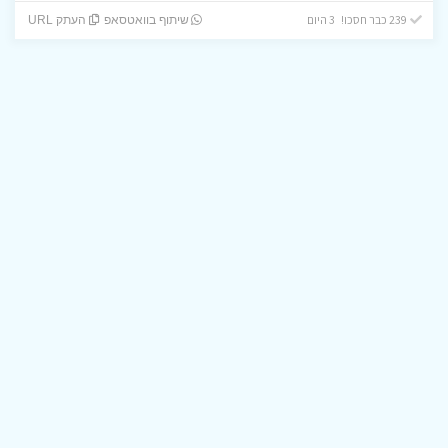
239 כבר חסכו! 3 היום
שיתוף בוואטסאפ
העתק URL