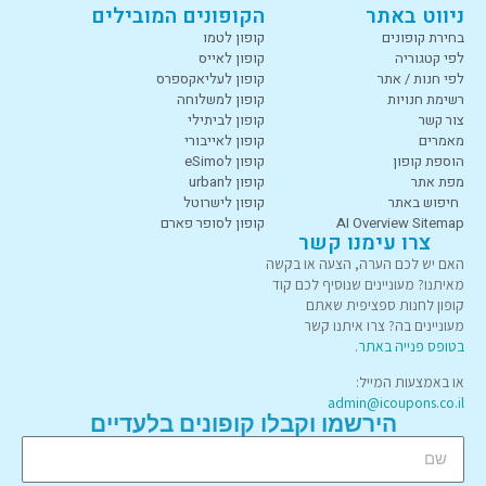
ניווט באתר
הקופונים המובילים
בחירת קופונים
קופון לטמו
לפי קטגוריה
קופון לאייס
לפי חנות / אתר
קופון לעליאקספרס
רשימת חנויות
קופון למשלוחה
צור קשר
קופון לביתילי
מאמרים
קופון לאייבורי
הוספת קופון
קופון לeSimo
מפת אתר
קופון לurban
חיפוש באתר
קופון לישרוטל
AI Overview Sitemap
קופון לסופר פארם
צרו עימנו קשר
האם יש לכם הערה, הצעה או בקשה
מאיתנו? מעוניינים שנוסיף לכם קוד
קופון לחנות ספציפית שאתם
מעוניינים בה? צרו איתנו קשר
בטופס פנייה באתר
.
או באמצעות המייל:
admin@icoupons.co.il
הירשמו וקבלו קופונים בלעדיים