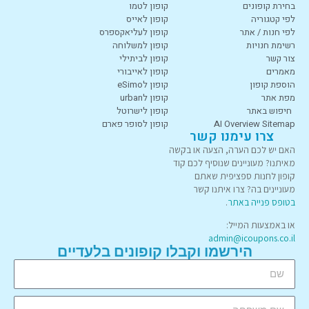
בחירת קופונים
קופון לטמו
לפי קטגוריה
קופון לאייס
לפי חנות / אתר
קופון לעליאקספרס
רשימת חנויות
קופון למשלוחה
צור קשר
קופון לביתילי
מאמרים
קופון לאייבורי
הוספת קופון
קופון לeSimo
מפת אתר
קופון לurban
חיפוש באתר
קופון לישרוטל
AI Overview Sitemap
קופון לסופר פארם
צרו עימנו קשר
האם יש לכם הערה, הצעה או בקשה
מאיתנו? מעוניינים שנוסיף לכם קוד
קופון לחנות ספציפית שאתם
מעוניינים בה? צרו איתנו קשר
בטופס פנייה באתר
.
או באמצעות המייל:
admin@icoupons.co.il
הירשמו וקבלו קופונים בלעדיים