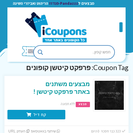
מבצעים ל
Pandazzz-פנדזז
הריהוט ואביזרי השינה
Coupon Tag:
פרפקט קיטשן קופונים
מבצעים משתנים
באתר פרפקט קיטשן !
ללא תפוגה
מבצע
קח דיל
323 כבר חסכו! 0 היום
שיתוף בוואטסאפ
העתק URL