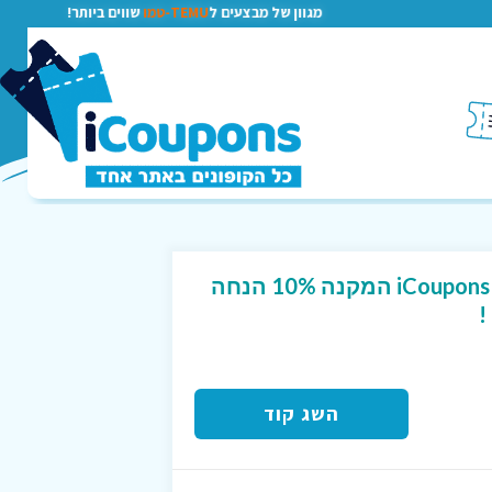
מגוון של מבצעים ל
TEMU-טמו
שווים ביותר!
קוד קופון ייחודי לגולשי iCoupons המקנה 10% הנחה
!
השג קוד