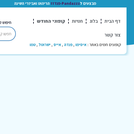
מבצעים ל
Pandazzz-פנדזז
הריהוט ואביזרי השינה
דף הבית
בלוג
חנויות
קופוני החודש
חיפוש ק
צור קשר
קופונים חמים באתר :
איסימו
,
פנדה
,
אייס
,
ישרוטל
,
טמו