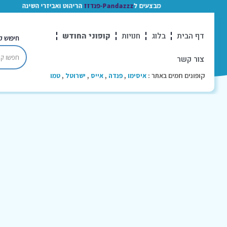
מבצעים ל
Pandazzz-פנדזז
הריהוט ואביזרי השינה
דף הבית
בלוג
חנויות
קופוני החודש
חיפוש ק
צור קשר
קופונים חמים באתר :
איסימו
,
פנדה
,
אייס
,
ישרוטל
,
טמו