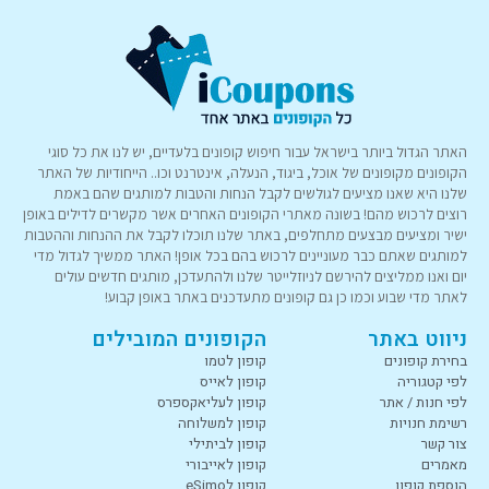
האתר הגדול ביותר בישראל עבור חיפוש קופונים בלעדיים, יש לנו את כל סוגי
הקופונים מקופונים של אוכל, ביגוד, הנעלה, אינטרנט וכו.. הייחודיות של האתר
שלנו היא שאנו מציעים לגולשים לקבל הנחות והטבות למותגים שהם באמת
רוצים לרכוש מהם! בשונה מאתרי הקופונים האחרים אשר מקשרים לדילים באופן
ישיר ומציעים מבצעים מתחלפים, באתר שלנו תוכלו לקבל את ההנחות וההטבות
למותגים שאתם כבר מעוניינים לרכוש בהם בכל אופן! האתר ממשיך לגדול מדי
יום ואנו ממליצים להירשם לניוזלייטר שלנו ולהתעדכן, מותגים חדשים עולים
לאתר מדי שבוע וכמו כן גם קופונים מתעדכנים באתר באופן קבוע!
ניווט באתר
הקופונים המובילים
בחירת קופונים
קופון לטמו
לפי קטגוריה
קופון לאייס
לפי חנות / אתר
קופון לעליאקספרס
רשימת חנויות
קופון למשלוחה
צור קשר
קופון לביתילי
מאמרים
קופון לאייבורי
הוספת קופון
קופון לeSimo