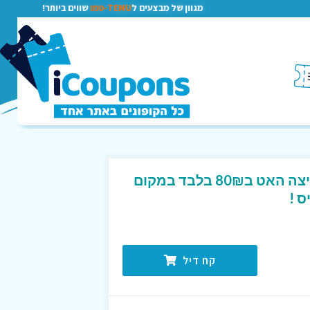
מגוון של מבצעים ל
TEMU-טמו
שווים ביותר!
2 פיצות משפחתיות בפיצה האט ב80₪ בלבד במקום
קח דיל