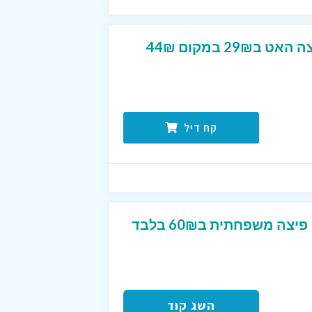
פיצה לב שוקולד של פיצה האט ב29₪ במקום 44₪
קח דיל
קוד קופון לפיצה האט – פיצה משפחתית ב60₪ בלבד
השג קוד