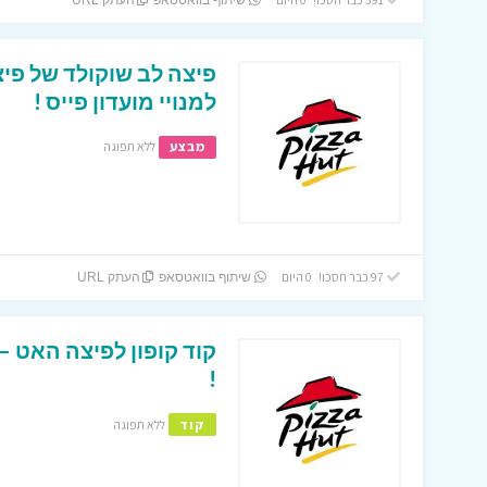
שיתוף בוואטסאפ
העתק URL
למנויי מועדון פייס !
מבצע
ללא תפוגה
97 כבר חסכו! 0 היום
שיתוף בוואטסאפ
העתק URL
!
קוד
ללא תפוגה