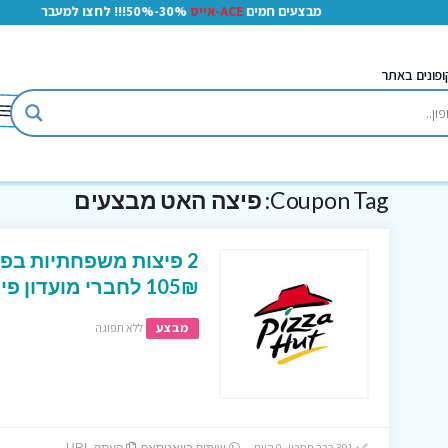
מבצעים חמים
ACE-אייס
30%-50%!!! לחצו למעבר
ופונים באתר
Coupon Tag:
פיצה האט מבצעים
105₪ לחברי מועדון פייס !
מבצע
ללא תפוגה
391 כבר חסכו! 0 היום