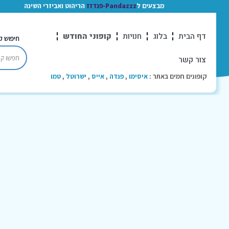
מבצעים ל
Pandazzz-פנדזז
הריהוט ואביזרי השינה
דף הבית
בלוג
חנויות
קופוני החודש
חיפוש ק
צור קשר
קופונים חמים באתר :
איסימו
,
פנדה
,
אייס
,
ישרוטל
,
טמו