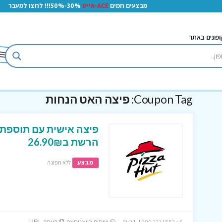
מבצעים חמים
ACE-אייס
30%-50%!!! לחצו למעבר
ופונים באתר
Coupon Tag:
פיצה האט הנחות
פיצה אישית עם תוספת 
הרשת ב26.90₪
מבצע
ללא תפוגה
1552 כבר חסכו! 1 היום