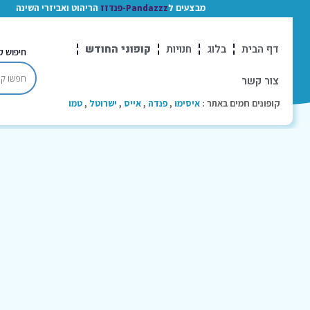
מבצעים ל
Pandazzz-פנדזז
הריהוט ואביזרי השינה
דף הבית
בלוג
חנויות
קופוני החודש
חיפוש ק
צור קשר
קופונים חמים באתר :
איסימו
,
פנדה
,
אייס
,
ישרוטל
,
טמו