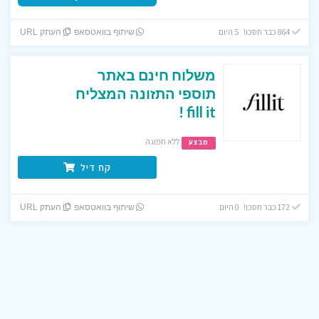
864 כבר חסכו! 5 היום
שיתוף בוואטסאפ
העתק URL
משלוח חינם באתר
תוספי התזונה המצליח
fill it !
ללא תפוגה
מבצע
קח דיל
172 כבר חסכו! 0 היום
שיתוף בוואטסאפ
העתק URL