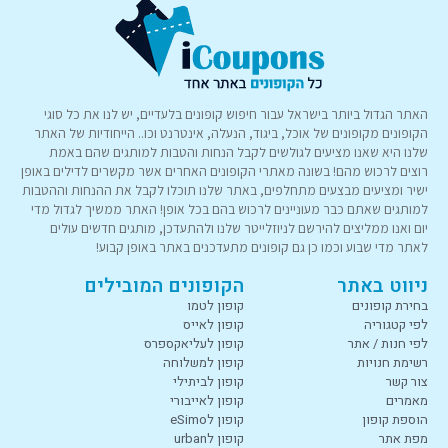
האתר הגדול ביותר בישראל עבור חיפוש קופונים בלעדיים, יש לנו את כל סוגי
הקופונים מקופונים של אוכל, ביגוד, הנעלה, אינטרנט וכו.. הייחודיות של האתר
שלנו היא שאנו מציעים לגולשים לקבל הנחות והטבות למותגים שהם באמת
רוצים לרכוש מהם! בשונה מאתרי הקופונים האחרים אשר מקשרים לדילים באופן
ישיר ומציעים מבצעים מתחלפים, באתר שלנו תוכלו לקבל את ההנחות וההטבות
למותגים שאתם כבר מעוניינים לרכוש בהם בכל אופן! האתר ממשיך לגדול מדי
יום ואנו ממליצים להירשם לניוזלייטר שלנו ולהתעדכן, מותגים חדשים עולים
לאתר מדי שבוע וכמו כן גם קופונים מתעדכנים באתר באופן קבוע!
ניווט באתר
הקופונים המובילים
בחירת קופונים
קופון לטמו
לפי קטגוריה
קופון לאייס
לפי חנות / אתר
קופון לעליאקספרס
רשימת חנויות
קופון למשלוחה
צור קשר
קופון לביתילי
מאמרים
קופון לאייבורי
הוספת קופון
קופון לeSimo
מפת אתר
קופון לurban