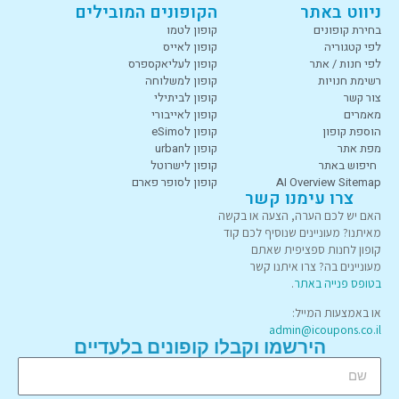
ניווט באתר
הקופונים המובילים
בחירת קופונים
קופון לטמו
לפי קטגוריה
קופון לאייס
לפי חנות / אתר
קופון לעליאקספרס
רשימת חנויות
קופון למשלוחה
צור קשר
קופון לביתילי
מאמרים
קופון לאייבורי
הוספת קופון
קופון לeSimo
מפת אתר
קופון לurban
חיפוש באתר
קופון לישרוטל
AI Overview Sitemap
קופון לסופר פארם
צרו עימנו קשר
האם יש לכם הערה, הצעה או בקשה
מאיתנו? מעוניינים שנוסיף לכם קוד
קופון לחנות ספציפית שאתם
מעוניינים בה? צרו איתנו קשר
בטופס פנייה באתר
.
או באמצעות המייל:
admin@icoupons.co.il
הירשמו וקבלו קופונים בלעדיים