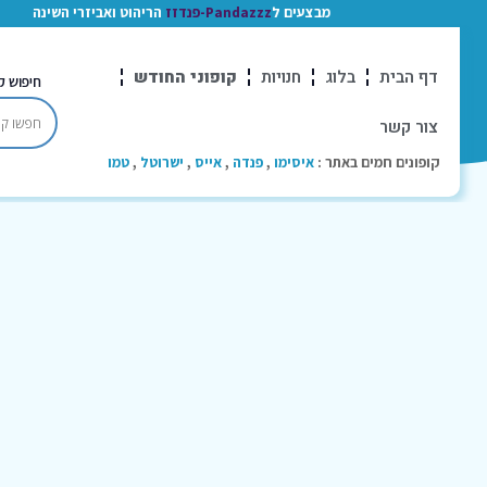
מבצעים ל
Pandazzz-פנדזז
הריהוט ואביזרי השינה
דף הבית
בלוג
חנויות
קופוני החודש
חיפוש ק
צור קשר
קופונים חמים באתר :
איסימו
,
פנדה
,
אייס
,
ישרוטל
,
טמו