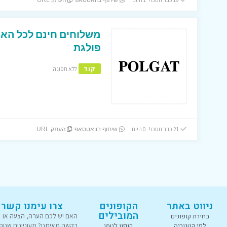
שיתוף בוואטסאפ
העתק URL
משלוחים חינם לכל האר
פולגת
קוד
ללא תפוגה
21 כבר חסכו! 0 היום
שיתוף בוואטסאפ
העתק URL
ניווט באתר
הקופונים
צרו עימנו קשר
המובילים
בחירת קופונים
האם יש לכם הערה, הצעה או
לפי קטגוריה
קופון לטמו
בקשה מאיתנו? מעוניינים שנוס