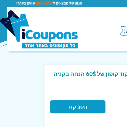
מגוון של מבצעים ל
TEMU-טמו
שווים ביותר!
הנחה בעלי אקספרס ! קוד קופון של 60$ הנחה בקניה
השג קוד