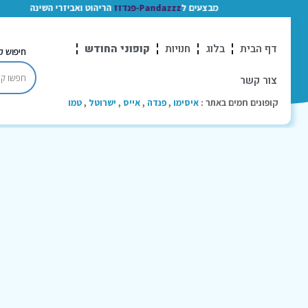
מבצעים ל
Pandazzz-פנדזז
הריהוט ואביזרי השינה
דף הבית
בלוג
חנויות
קופוני החודש
חיפוש ק
צור קשר
קופונים חמים באתר :
איסימו
,
פנדה
,
אייס
,
ישרוטל
,
טמו