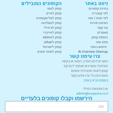
ניווט באתר
הקופונים המובילים
בחירת קופונים
קופון לטמו
לפי קטגוריה
קופון לאייס
לפי חנות / אתר
קופון לעליאקספרס
רשימת חנויות
קופון למשלוחה
צור קשר
קופון לביתילי
מאמרים
קופון לאייבורי
הוספת קופון
קופון לeSimo
מפת אתר
קופון לurban
חיפוש באתר
קופון לישרוטל
AI Overview Sitemap
קופון לסופר פארם
צרו עימנו קשר
האם יש לכם הערה, הצעה או בקשה
מאיתנו? מעוניינים שנוסיף לכם קוד
קופון לחנות ספציפית שאתם
מעוניינים בה? צרו איתנו קשר
בטופס פנייה באתר
.
או באמצעות המייל:
admin@icoupons.co.il
הירשמו וקבלו קופונים בלעדיים