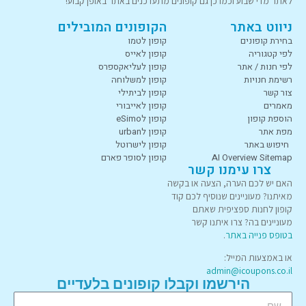
לאתר מדי שבוע וכמו כן גם קופונים מתעדכנים באתר באופן קבוע!
ניווט באתר
הקופונים המובילים
בחירת קופונים
קופון לטמו
לפי קטגוריה
קופון לאייס
לפי חנות / אתר
קופון לעליאקספרס
רשימת חנויות
קופון למשלוחה
צור קשר
קופון לביתילי
מאמרים
קופון לאייבורי
הוספת קופון
קופון לeSimo
מפת אתר
קופון לurban
חיפוש באתר
קופון לישרוטל
AI Overview Sitemap
קופון לסופר פארם
צרו עימנו קשר
האם יש לכם הערה, הצעה או בקשה
מאיתנו? מעוניינים שנוסיף לכם קוד
קופון לחנות ספציפית שאתם
מעוניינים בה? צרו איתנו קשר
בטופס פנייה באתר
.
או באמצעות המייל:
admin@icoupons.co.il
הירשמו וקבלו קופונים בלעדיים