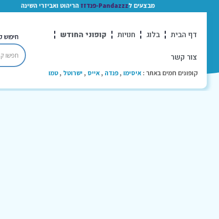
מבצעים ל
Pandazzz-פנדזז
הריהוט ואביזרי השינה
דף הבית
בלוג
חנויות
קופוני החודש
חיפוש ק
צור קשר
קופונים חמים באתר :
איסימו
,
פנדה
,
אייס
,
ישרוטל
,
טמו