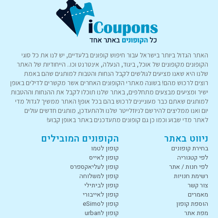
האתר הגדול ביותר בישראל עבור חיפוש קופונים בלעדיים, יש לנו את כל סוגי
הקופונים מקופונים של אוכל, ביגוד, הנעלה, אינטרנט וכו.. הייחודיות של האתר
שלנו היא שאנו מציעים לגולשים לקבל הנחות והטבות למותגים שהם באמת
רוצים לרכוש מהם! בשונה מאתרי הקופונים האחרים אשר מקשרים לדילים באופן
ישיר ומציעים מבצעים מתחלפים, באתר שלנו תוכלו לקבל את ההנחות וההטבות
למותגים שאתם כבר מעוניינים לרכוש בהם בכל אופן! האתר ממשיך לגדול מדי
יום ואנו ממליצים להירשם לניוזלייטר שלנו ולהתעדכן, מותגים חדשים עולים
לאתר מדי שבוע וכמו כן גם קופונים מתעדכנים באתר באופן קבוע!
ניווט באתר
הקופונים המובילים
בחירת קופונים
קופון לטמו
לפי קטגוריה
קופון לאייס
לפי חנות / אתר
קופון לעליאקספרס
רשימת חנויות
קופון למשלוחה
צור קשר
קופון לביתילי
מאמרים
קופון לאייבורי
הוספת קופון
קופון לeSimo
מפת אתר
קופון לurban