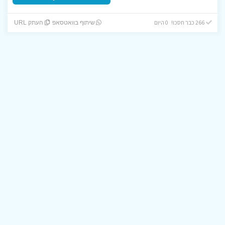
266 כבר חסכו! 0 היום
שיתוף בוואטסאפ
העתק URL