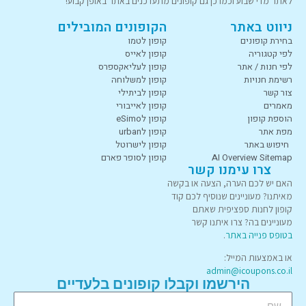
לאתר מדי שבוע וכמו כן גם קופונים מתעדכנים באתר באופן קבוע!
ניווט באתר
הקופונים המובילים
בחירת קופונים
קופון לטמו
לפי קטגוריה
קופון לאייס
לפי חנות / אתר
קופון לעליאקספרס
רשימת חנויות
קופון למשלוחה
צור קשר
קופון לביתילי
מאמרים
קופון לאייבורי
הוספת קופון
קופון לeSimo
מפת אתר
קופון לurban
חיפוש באתר
קופון לישרוטל
AI Overview Sitemap
קופון לסופר פארם
צרו עימנו קשר
האם יש לכם הערה, הצעה או בקשה
מאיתנו? מעוניינים שנוסיף לכם קוד
קופון לחנות ספציפית שאתם
מעוניינים בה? צרו איתנו קשר
בטופס פנייה באתר
.
או באמצעות המייל:
admin@icoupons.co.il
הירשמו וקבלו קופונים בלעדיים