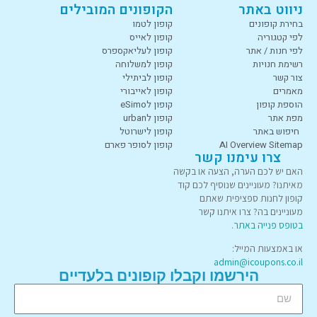
ניווט באתר
הקופונים המובילים
בחירת קופונים
קופון לטמו
לפי קטגוריה
קופון לאייס
לפי חנות / אתר
קופון לעליאקספרס
רשימת חנויות
קופון למשלוחה
צור קשר
קופון לביתילי
מאמרים
קופון לאייבורי
הוספת קופון
קופון לeSimo
מפת אתר
קופון לurban
חיפוש באתר
קופון לישרוטל
AI Overview Sitemap
קופון לסופר פארם
צרו עימנו קשר
האם יש לכם הערה, הצעה או בקשה
מאיתנו? מעוניינים שנוסיף לכם קוד
קופון לחנות ספציפית שאתם
מעוניינים בה? צרו איתנו קשר
בטופס פנייה באתר
.
או באמצעות המייל:
admin@icoupons.co.il
הירשמו וקבלו קופונים בלעדיים