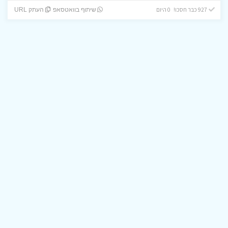
927 כבר חסכו! 0 היום
שיתוף בוואטסאפ
העתק URL