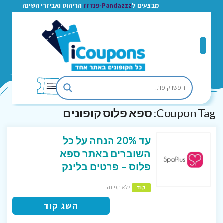
מבצעים ל
Pandazzz-פנדזז
הריהוט ואביזרי השינה
Coupon Tag:
ספא פלוס קופונים
עד 20% הנחה על כל
השוברים באתר ספא
פלוס – פרטים בלינק
ללא תפוגה
קוד
השג קוד