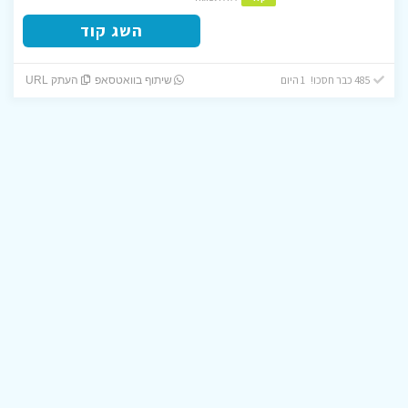
השג קוד
485 כבר חסכו! 1 היום
שיתוף בוואטסאפ
העתק URL