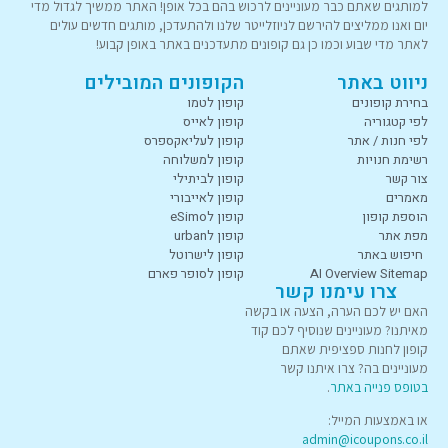
למותגים שאתם כבר מעוניינים לרכוש בהם בכל אופן! האתר ממשיך לגדול מדי
יום ואנו ממליצים להירשם לניוזלייטר שלנו ולהתעדכן, מותגים חדשים עולים
לאתר מדי שבוע וכמו כן גם קופונים מתעדכנים באתר באופן קבוע!
ניווט באתר
הקופונים המובילים
בחירת קופונים
קופון לטמו
לפי קטגוריה
קופון לאייס
לפי חנות / אתר
קופון לעליאקספרס
רשימת חנויות
קופון למשלוחה
צור קשר
קופון לביתילי
מאמרים
קופון לאייבורי
הוספת קופון
קופון לeSimo
מפת אתר
קופון לurban
חיפוש באתר
קופון לישרוטל
AI Overview Sitemap
קופון לסופר פארם
צרו עימנו קשר
האם יש לכם הערה, הצעה או בקשה
מאיתנו? מעוניינים שנוסיף לכם קוד
קופון לחנות ספציפית שאתם
מעוניינים בה? צרו איתנו קשר
בטופס פנייה באתר
.
או באמצעות המייל:
admin@icoupons.co.il