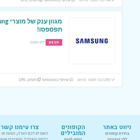
שיתוף בוואטסאפ
העתק URL
תפספסו!
מבצע
ללא תפוגה
1293 כבר חסכו! 0 היום
שיתוף בוואטסאפ
העתק URL
ניווט באתר
הקופונים
צרו עימנו קשר
המובילים
בחירת קופונים
האם יש לכם הערה, הצעה או
לפי קטגוריה
קופון לטמו
בקשה מאיתנו? מעוניינים שנוס