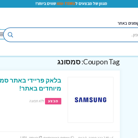
מגוון של מבצעים ל
TEMU-טמו
שווים ביותר!
ופונים באתר
Coupon Tag:
סמסונג
בלאק פריידי באתר סמס
מיוחדים באתר!
מבצע
ללא תפוגה
748 כבר חסכו! 0 היום