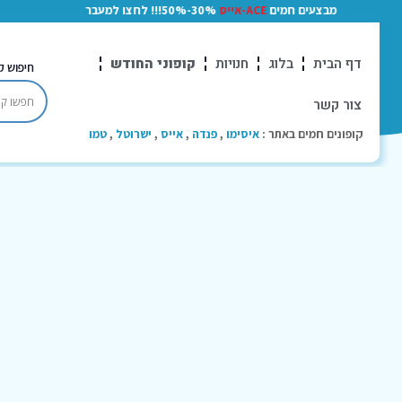
מבצעים חמים
ACE-אייס
30%-50%!!! לחצו למעבר
דף הבית
בלוג
חנויות
קופוני החודש
חיפוש ק
צור קשר
קופונים חמים באתר :
איסימו
,
פנדה
,
אייס
,
ישרוטל
,
טמו