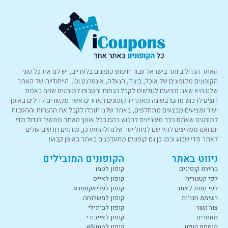
האתר הגדול ביותר בישראל עבור חיפוש קופונים בלעדיים, יש לנו את כל סוגי
הקופונים מקופונים של אוכל, ביגוד, הנעלה, אינטרנט וכו.. הייחודיות של האתר
שלנו היא שאנו מציעים לגולשים לקבל הנחות והטבות למותגים שהם באמת
רוצים לרכוש מהם! בשונה מאתרי הקופונים האחרים אשר מקשרים לדילים באופן
ישיר ומציעים מבצעים מתחלפים, באתר שלנו תוכלו לקבל את ההנחות וההטבות
למותגים שאתם כבר מעוניינים לרכוש בהם בכל אופן! האתר ממשיך לגדול מדי
יום ואנו ממליצים להירשם לניוזלייטר שלנו ולהתעדכן, מותגים חדשים עולים
לאתר מדי שבוע וכמו כן גם קופונים מתעדכנים באתר באופן קבוע!
ניווט באתר
הקופונים המובילים
בחירת קופונים
קופון לטמו
לפי קטגוריה
קופון לאייס
לפי חנות / אתר
קופון לעליאקספרס
רשימת חנויות
קופון למשלוחה
צור קשר
קופון לביתילי
מאמרים
קופון לאייבורי
הוספת קופון
קופון לeSimo