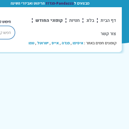
מבצעים ל
Pandazzz-פנדזז
הריהוט ואביזרי השינה
דף הבית
בלוג
חנויות
קופוני החודש
חיפוש ק
צור קשר
קופונים חמים באתר :
איסימו
,
פנדה
,
אייס
,
ישרוטל
,
טמו