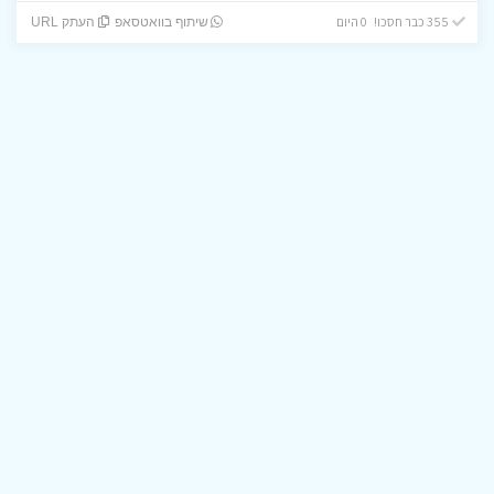
355 כבר חסכו! 0 היום
שיתוף בוואטסאפ
העתק URL