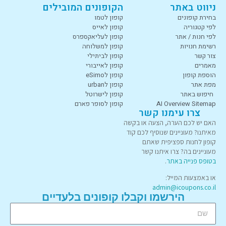
ניווט באתר
הקופונים המובילים
בחירת קופונים
קופון לטמו
לפי קטגוריה
קופון לאייס
לפי חנות / אתר
קופון לעליאקספרס
רשימת חנויות
קופון למשלוחה
צור קשר
קופון לביתילי
מאמרים
קופון לאייבורי
הוספת קופון
קופון לeSimo
מפת אתר
קופון לurban
חיפוש באתר
קופון לישרוטל
AI Overview Sitemap
קופון לסופר פארם
צרו עימנו קשר
האם יש לכם הערה, הצעה או בקשה
מאיתנו? מעוניינים שנוסיף לכם קוד
קופון לחנות ספציפית שאתם
מעוניינים בה? צרו איתנו קשר
בטופס פנייה באתר
.
או באמצעות המייל:
admin@icoupons.co.il
הירשמו וקבלו קופונים בלעדיים