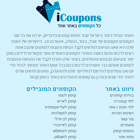
האתר הגדול ביותר בישראל עבור חיפוש קופונים בלעדיים, יש לנו את כל סוגי
הקופונים מקופונים של אוכל, ביגוד, הנעלה, אינטרנט וכו.. הייחודיות של האתר
שלנו היא שאנו מציעים לגולשים לקבל הנחות והטבות למותגים שהם באמת
רוצים לרכוש מהם! בשונה מאתרי הקופונים האחרים אשר מקשרים לדילים באופן
ישיר ומציעים מבצעים מתחלפים, באתר שלנו תוכלו לקבל את ההנחות וההטבות
למותגים שאתם כבר מעוניינים לרכוש בהם בכל אופן! האתר ממשיך לגדול מדי
יום ואנו ממליצים להירשם לניוזלייטר שלנו ולהתעדכן, מותגים חדשים עולים
לאתר מדי שבוע וכמו כן גם קופונים מתעדכנים באתר באופן קבוע!
ניווט באתר
הקופונים המובילים
בחירת קופונים
קופון לטמו
לפי קטגוריה
קופון לאייס
לפי חנות / אתר
קופון לעליאקספרס
רשימת חנויות
קופון למשלוחה
צור קשר
קופון לביתילי
מאמרים
קופון לאייבורי
הוספת קופון
קופון לeSimo
מפת אתר
קופון לurban