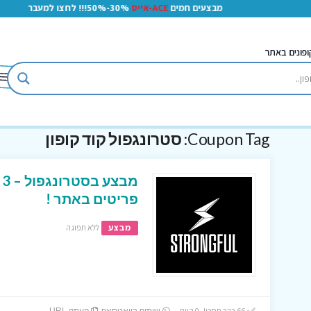
מבצעים חמים
ACE-אייס
30%-50%!!! לחצו למעבר
ופונים באתר
Coupon Tag:
סטרונגפול קוד קופון
פריטים באתר !
מבצע
ללא תפוגה
66 כבר חסכו! 0 היום