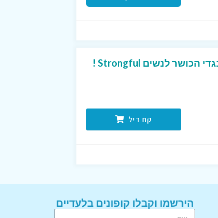
שר לנשים Strongful !
קח דיל
הירשמו וקבלו קופונים בלעדיים