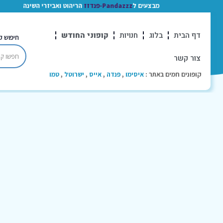
מבצעים ל
Pandazzz-פנדזז
הריהוט ואביזרי השינה
דף הבית
בלוג
חנויות
קופוני החודש
חיפוש ק
צור קשר
קופונים חמים באתר :
איסימו
,
פנדה
,
אייס
,
ישרוטל
,
טמו