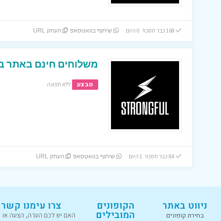
168 כבר חסכו! 0 היום
שיתוף בוואטסאפ
העתק URL
משלוחים חינם באתר בגדי הכו
מבצע
ללא תפוגה
84 כבר חסכו! 1 היום
שיתוף בוואטסאפ
העתק URL
ניווט באתר
הקופונים
צרו עימנו קשר
המובילים
בחירת קופונים
האם יש לכם הערה, הצעה או