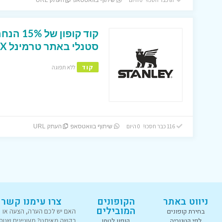
שיתוף בוואטסאפ
העתק URL
קוד קופ
סטנלי באתר טרמינל X !
קוד
ללא תפוגה
116 כבר חסכו! 0 היום
שיתוף בוואטסאפ
העתק URL
ניווט באתר
הקופונים
צרו עימנו קשר
המובילים
בחירת קופונים
האם יש לכם הערה, הצעה או
לפי קטגוריה
קופון לטמו
בקשה מאיתנו? מעוניינים שנוס