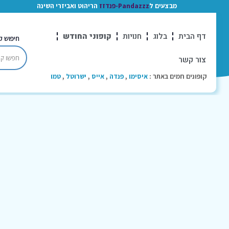
מבצעים ל
Pandazzz-פנדזז
הריהוט ואביזרי השינה
דף הבית
בלוג
חנויות
קופוני החודש
חיפוש ק
צור קשר
קופונים חמים באתר :
איסימו
,
פנדה
,
אייס
,
ישרוטל
,
טמו