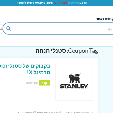
מבצעים חמים
ACE-אייס
30%-50%!!! לחצו למעבר
ופונים באתר
Coupon Tag:
סטנלי הנחה
בקבוקים של סטנלי וכו
טרמינל X !
קוד
ללא תפוגה
87 כבר חסכו! 0 היום