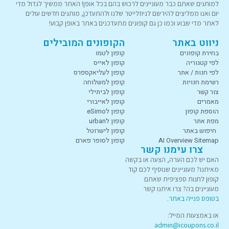
למותגים שאתם כבר מעוניינים לרכוש בהם בכל אופן! האתר ממשיך לגדול מדי
יום ואנו ממליצים להירשם לניוזלייטר שלנו ולהתעדכן, מותגים חדשים עולים
לאתר מדי שבוע וכמו כן גם קופונים מתעדכנים באתר באופן קבוע!
ניווט באתר
הקופונים המובילים
בחירת קופונים
קופון לטמו
לפי קטגוריה
קופון לאייס
לפי חנות / אתר
קופון לעליאקספרס
רשימת חנויות
קופון למשלוחה
צור קשר
קופון לביתילי
מאמרים
קופון לאייבורי
הוספת קופון
קופון לeSimo
מפת אתר
קופון לurban
חיפוש באתר
קופון לישרוטל
AI Overview Sitemap
קופון לסופר פארם
צרו עימנו קשר
האם יש לכם הערה, הצעה או בקשה
מאיתנו? מעוניינים שנוסיף לכם קוד
קופון לחנות ספציפית שאתם
מעוניינים בה? צרו איתנו קשר
בטופס פנייה באתר
.
או באמצעות המייל:
admin@icoupons.co.il