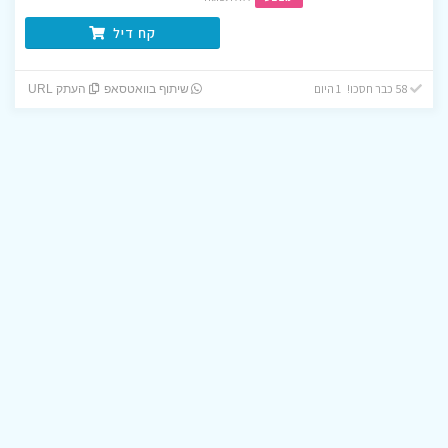
קח דיל
58 כבר חסכו! 1 היום
שיתוף בוואטסאפ
העתק URL