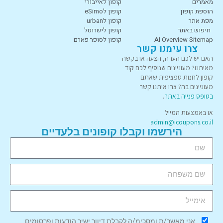
מאמרים
קופון לאייבורי
הוספת קופון
קופון לeSimo
מפת אתר
קופון לurban
חיפוש באתר
קופון לישרוטל
AI Overview Sitemap
קופון לסופר פארם
צרו עימנו קשר
האם יש לכם הערה, הצעה או בקשה
מאיתנו? מעוניינים שנוסיף לכם קוד
קופון לחנות ספציפית שאתם
מעוניינים בה? צרו איתנו קשר
בטופס פנייה באתר
.
או באמצעות המייל:
admin@icoupons.co.il
הירשמו וקבלו קופונים בלעדיים
אני מאשר/ת ומסכימ/ה לקבלת דיוור ישיר הודעות ופרסומים