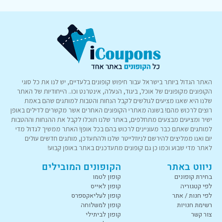
האתר הגדול ביותר בישראל עבור חיפוש קופונים בלעדיים, יש לנו את כל סוגי
הקופונים מקופונים של אוכל, ביגוד, הנעלה, אינטרנט וכו.. הייחודיות של האתר
שלנו היא שאנו מציעים לגולשים לקבל הנחות והטבות למותגים שהם באמת
רוצים לרכוש מהם! בשונה מאתרי הקופונים האחרים אשר מקשרים לדילים באופן
ישיר ומציעים מבצעים מתחלפים, באתר שלנו תוכלו לקבל את ההנחות וההטבות
למותגים שאתם כבר מעוניינים לרכוש בהם בכל אופן! האתר ממשיך לגדול מדי
יום ואנו ממליצים להירשם לניוזלייטר שלנו ולהתעדכן, מותגים חדשים עולים
לאתר מדי שבוע וכמו כן גם קופונים מתעדכנים באתר באופן קבוע!
ניווט באתר
הקופונים המובילים
בחירת קופונים
קופון לטמו
לפי קטגוריה
קופון לאייס
לפי חנות / אתר
קופון לעליאקספרס
רשימת חנויות
קופון למשלוחה
צור קשר
קופון לביתילי