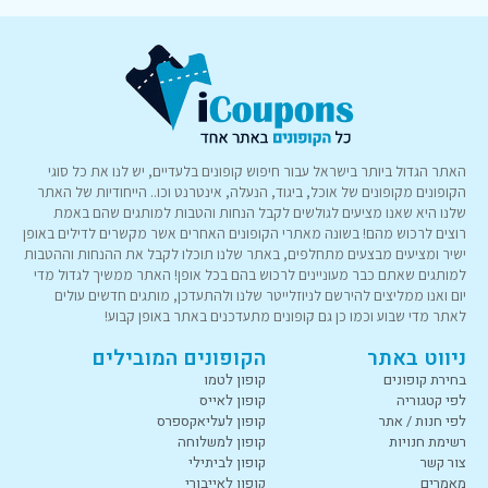
האתר הגדול ביותר בישראל עבור חיפוש קופונים בלעדיים, יש לנו את כל סוגי
הקופונים מקופונים של אוכל, ביגוד, הנעלה, אינטרנט וכו.. הייחודיות של האתר
שלנו היא שאנו מציעים לגולשים לקבל הנחות והטבות למותגים שהם באמת
רוצים לרכוש מהם! בשונה מאתרי הקופונים האחרים אשר מקשרים לדילים באופן
ישיר ומציעים מבצעים מתחלפים, באתר שלנו תוכלו לקבל את ההנחות וההטבות
למותגים שאתם כבר מעוניינים לרכוש בהם בכל אופן! האתר ממשיך לגדול מדי
יום ואנו ממליצים להירשם לניוזלייטר שלנו ולהתעדכן, מותגים חדשים עולים
לאתר מדי שבוע וכמו כן גם קופונים מתעדכנים באתר באופן קבוע!
ניווט באתר
הקופונים המובילים
בחירת קופונים
קופון לטמו
לפי קטגוריה
קופון לאייס
לפי חנות / אתר
קופון לעליאקספרס
רשימת חנויות
קופון למשלוחה
צור קשר
קופון לביתילי
מאמרים
קופון לאייבורי