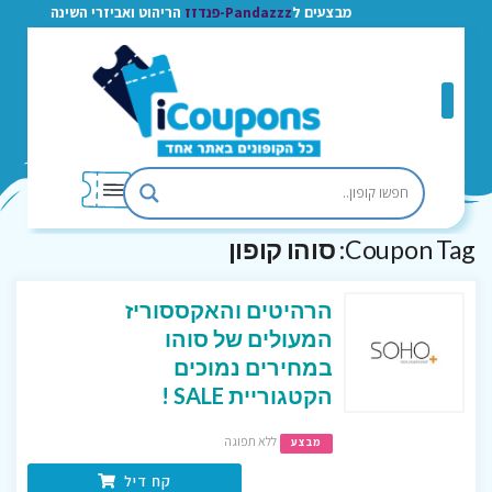
מבצעים ל
Pandazzz-פנדזז
הריהוט ואביזרי השינה
Coupon Tag:
סוהו קופון
הרהיטים והאקססוריז
המעולים של סוהו
במחירים נמוכים
הקטגוריית SALE !
ללא תפוגה
מבצע
קח דיל