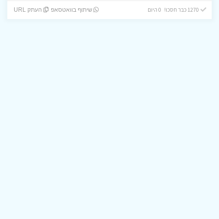
1270 כבר חסכו! 0 היום
שיתוף בוואטסאפ
העתק URL