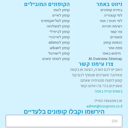
ניווט באתר
הקופונים המובילים
בחירת קופונים
קופון לטמו
לפי קטגוריה
קופון לאייס
לפי חנות / אתר
קופון לעליאקספרס
רשימת חנויות
קופון למשלוחה
צור קשר
קופון לביתילי
מאמרים
קופון לאייבורי
הוספת קופון
קופון לeSimo
מפת אתר
קופון לurban
חיפוש באתר
קופון לישרוטל
AI Overview Sitemap
קופון לסופר פארם
צרו עימנו קשר
האם יש לכם הערה, הצעה או בקשה
מאיתנו? מעוניינים שנוסיף לכם קוד
קופון לחנות ספציפית שאתם
מעוניינים בה? צרו איתנו קשר
בטופס פנייה באתר
.
או באמצעות המייל:
admin@icoupons.co.il
הירשמו וקבלו קופונים בלעדיים