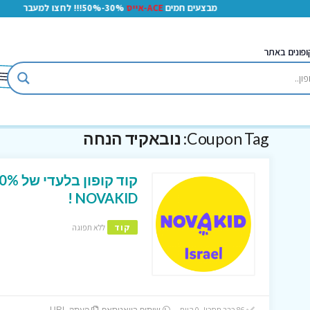
מבצעים חמים
ACE-אייס
30%-50%!!! לחצו למעבר
ופונים באתר
Coupon Tag:
נובאקיד הנחה
NOVAKID !
קוד
ללא תפוגה
86 כבר חסכו! 0 היום