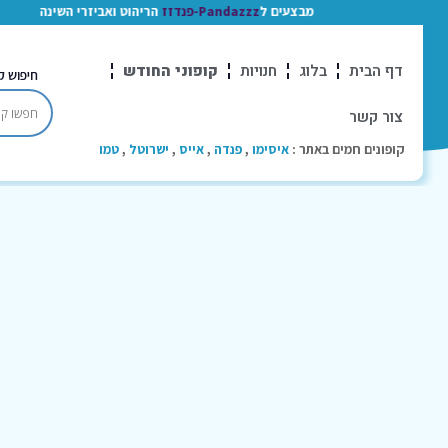
מבצעים ל
Pandazzz-פנדזז
הריהוט ואביזרי השינה
דף הבית
בלוג
חנויות
קופוני החודש
חיפוש ק
צור קשר
קופונים חמים באתר :
איסימו
,
פנדה
,
אייס
,
ישרוטל
,
טמו