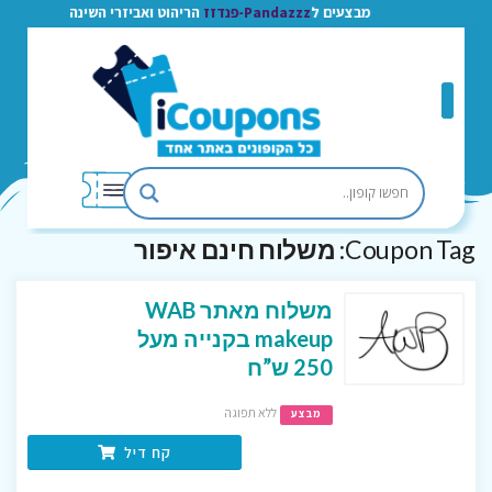
מבצעים ל
Pandazzz-פנדזז
הריהוט ואביזרי השינה
Coupon Tag:
משלוח חינם איפור
משלוח מאתר WAB
makeup בקנייה מעל
250 ש”ח
ללא תפוגה
מבצע
קח דיל