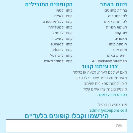
ניווט באתר
הקופונים המובילים
בחירת קופונים
קופון לטמו
לפי קטגוריה
קופון לאייס
לפי חנות / אתר
קופון לעליאקספרס
רשימת חנויות
קופון למשלוחה
צור קשר
קופון לביתילי
מאמרים
קופון לאייבורי
הוספת קופון
קופון לeSimo
מפת אתר
קופון לurban
חיפוש באתר
קופון לישרוטל
AI Overview Sitemap
קופון לסופר פארם
צרו עימנו קשר
האם יש לכם הערה, הצעה או בקשה
מאיתנו? מעוניינים שנוסיף לכם קוד
קופון לחנות ספציפית שאתם
מעוניינים בה? צרו איתנו קשר
בטופס פנייה באתר
.
או באמצעות המייל:
admin@icoupons.co.il
הירשמו וקבלו קופונים בלעדיים