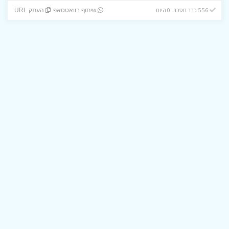
556 כבר חסכו! 0 היום
שיתוף בוואטסאפ
העתק URL