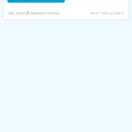
159 כבר חסכו! 0 היום
שיתוף בוואטסאפ
העתק URL