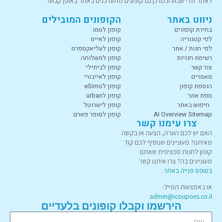
לאתר מדי שבוע וכמו כן גם קופונים מתעדכנים באתר באופן קבוע!
ניווט באתר
הקופונים המובילים
בחירת קופונים
קופון לטמו
לפי קטגוריה
קופון לאייס
לפי חנות / אתר
קופון לעליאקספרס
רשימת חנויות
קופון למשלוחה
צור קשר
קופון לביתילי
מאמרים
קופון לאייבורי
הוספת קופון
קופון לeSimo
מפת אתר
קופון לurban
חיפוש באתר
קופון לישרוטל
AI Overview Sitemap
קופון לסופר פארם
צרו עימנו קשר
האם יש לכם הערה, הצעה או בקשה
מאיתנו? מעוניינים שנוסיף לכם קוד
קופון לחנות ספציפית שאתם
מעוניינים בה? צרו איתנו קשר
בטופס פנייה באתר
.
או באמצעות המייל:
admin@icoupons.co.il
הירשמו וקבלו קופונים בלעדיים