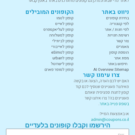
לאתר מדי שבוע וכמו כן גם קופונים מתעדכנים באתר באופן קבוע!
ניווט באתר
הקופונים המובילים
בחירת קופונים
קופון לטמו
לפי קטגוריה
קופון לאייס
לפי חנות / אתר
קופון לעליאקספרס
רשימת חנויות
קופון למשלוחה
צור קשר
קופון לביתילי
מאמרים
קופון לאייבורי
הוספת קופון
קופון לeSimo
מפת אתר
קופון לurban
חיפוש באתר
קופון לישרוטל
AI Overview Sitemap
קופון לסופר פארם
צרו עימנו קשר
האם יש לכם הערה, הצעה או בקשה
מאיתנו? מעוניינים שנוסיף לכם קוד
קופון לחנות ספציפית שאתם
מעוניינים בה? צרו איתנו קשר
בטופס פנייה באתר
.
או באמצעות המייל:
admin@icoupons.co.il
הירשמו וקבלו קופונים בלעדיים