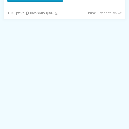
395 כבר חסכו! 0 היום
שיתוף בוואטסאפ
העתק URL