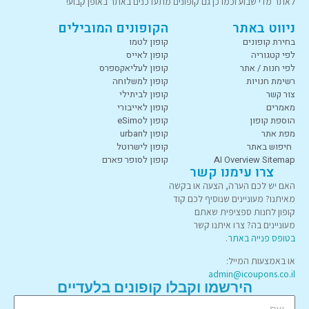
לאתר מדי שבוע וכמו כן גם קופונים מתעדכנים באתר באופן קבוע!
ניווט באתר
הקופונים המובילים
בחירת קופונים
קופון לטמו
לפי קטגוריה
קופון לאייס
לפי חנות / אתר
קופון לעליאקספרס
רשימת חנויות
קופון למשלוחה
צור קשר
קופון לביתילי
מאמרים
קופון לאייבורי
הוספת קופון
קופון לeSimo
מפת אתר
קופון לurban
חיפוש באתר
קופון לישרוטל
AI Overview Sitemap
קופון לסופר פארם
צרו עימנו קשר
האם יש לכם הערה, הצעה או בקשה
מאיתנו? מעוניינים שנוסיף לכם קוד
קופון לחנות ספציפית שאתם
מעוניינים בה? צרו איתנו קשר
בטופס פנייה באתר
.
או באמצעות המייל:
admin@icoupons.co.il
הירשמו וקבלו קופונים בלעדיים