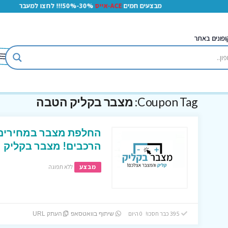
מבצעים חמים
ACE-אייס
30%-50%!!! לחצו למעבר
ופונים באתר
Coupon Tag:
מצבר בקליק הטבה
החלפת מצבר במחירים 
הרכבים! מצבר בקליק
מבצע
ללא תפוגה
395 כבר חסכו! 0 היום
שיתוף בוואטסאפ
העתק URL