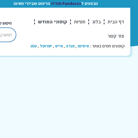
מבצעים ל
Pandazzz-פנדזז
הריהוט ואביזרי השינה
דף הבית
בלוג
חנויות
קופוני החודש
חיפוש ק
צור קשר
קופונים חמים באתר :
איסימו
,
פנדה
,
אייס
,
ישרוטל
,
טמו