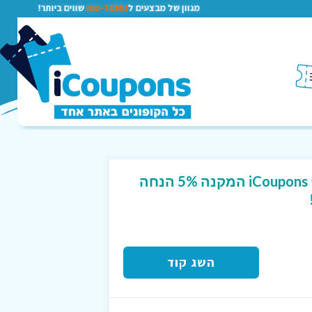
מגוון של מבצעים ל
TEMU-טמו
שווים ביותר!
קוד קופון בלעדי לגולשי iCoupons המקנה 5% הנחה
השג קוד