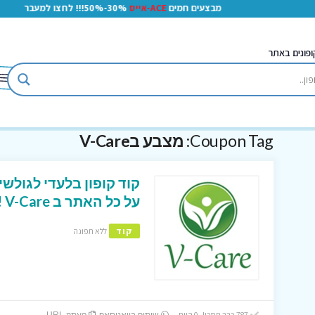
מבצעים חמים
ACE-אייס
30%-50%!!! לחצו למעבר
ופונים באתר
Coupon Tag:
מצבע בV-Care
על כל האתר ב V-Care !
קוד
ללא תפוגה
787 כבר חסכו! 0 היום