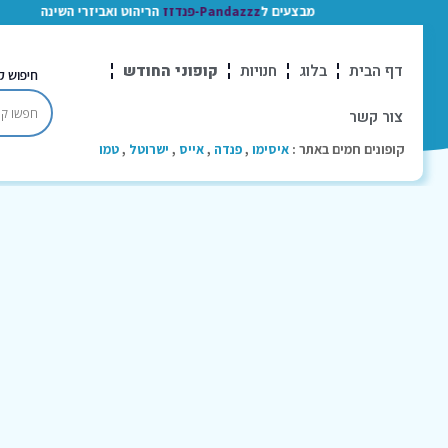
מבצעים ל
Pandazzz-פנדזז
הריהוט ואביזרי השינה
דף הבית
בלוג
חנויות
קופוני החודש
חיפוש ק
צור קשר
קופונים חמים באתר :
איסימו
,
פנדה
,
אייס
,
ישרוטל
,
טמו