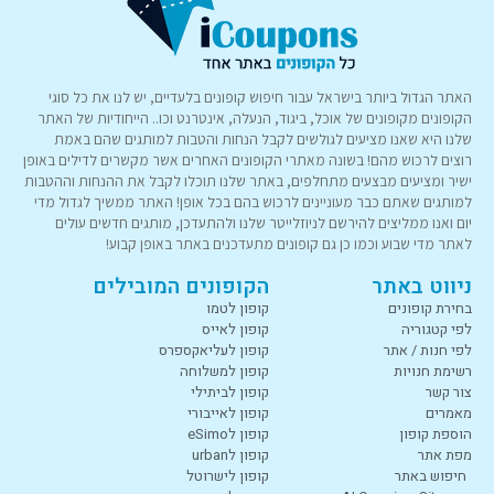
האתר הגדול ביותר בישראל עבור חיפוש קופונים בלעדיים, יש לנו את כל סוגי
הקופונים מקופונים של אוכל, ביגוד, הנעלה, אינטרנט וכו.. הייחודיות של האתר
שלנו היא שאנו מציעים לגולשים לקבל הנחות והטבות למותגים שהם באמת
רוצים לרכוש מהם! בשונה מאתרי הקופונים האחרים אשר מקשרים לדילים באופן
ישיר ומציעים מבצעים מתחלפים, באתר שלנו תוכלו לקבל את ההנחות וההטבות
למותגים שאתם כבר מעוניינים לרכוש בהם בכל אופן! האתר ממשיך לגדול מדי
יום ואנו ממליצים להירשם לניוזלייטר שלנו ולהתעדכן, מותגים חדשים עולים
לאתר מדי שבוע וכמו כן גם קופונים מתעדכנים באתר באופן קבוע!
ניווט באתר
הקופונים המובילים
בחירת קופונים
קופון לטמו
לפי קטגוריה
קופון לאייס
לפי חנות / אתר
קופון לעליאקספרס
רשימת חנויות
קופון למשלוחה
צור קשר
קופון לביתילי
מאמרים
קופון לאייבורי
הוספת קופון
קופון לeSimo
מפת אתר
קופון לurban
חיפוש באתר
קופון לישרוטל