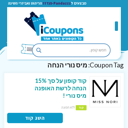
מבצעים ל
Pandazzz-פנדזז
הריהוט ואביזרי השינה
Coupon Tag:
מיס נורי הנחה
קוד קופון על סך 15%
הנחה לרשת האופנה
מיס נורי !
ללא תפוגה
קוד
השג קוד