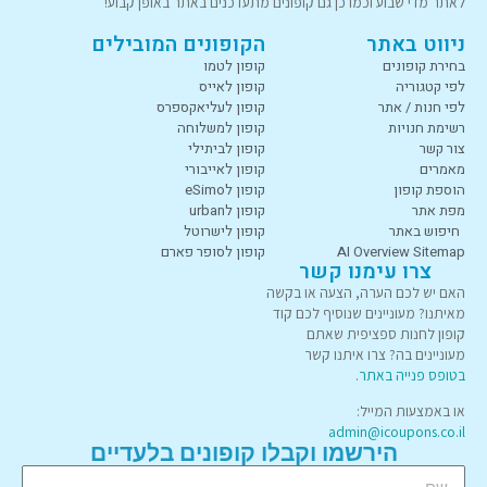
לאתר מדי שבוע וכמו כן גם קופונים מתעדכנים באתר באופן קבוע!
ניווט באתר
הקופונים המובילים
בחירת קופונים
קופון לטמו
לפי קטגוריה
קופון לאייס
לפי חנות / אתר
קופון לעליאקספרס
רשימת חנויות
קופון למשלוחה
צור קשר
קופון לביתילי
מאמרים
קופון לאייבורי
הוספת קופון
קופון לeSimo
מפת אתר
קופון לurban
חיפוש באתר
קופון לישרוטל
AI Overview Sitemap
קופון לסופר פארם
צרו עימנו קשר
האם יש לכם הערה, הצעה או בקשה
מאיתנו? מעוניינים שנוסיף לכם קוד
קופון לחנות ספציפית שאתם
מעוניינים בה? צרו איתנו קשר
בטופס פנייה באתר
.
או באמצעות המייל:
admin@icoupons.co.il
הירשמו וקבלו קופונים בלעדיים