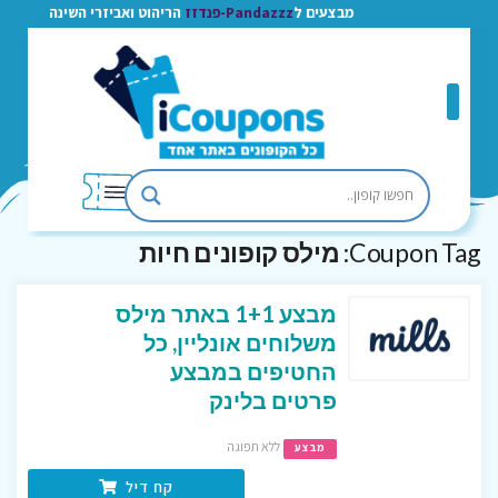
מבצעים ל
Pandazzz-פנדזז
הריהוט ואביזרי השינה
Coupon Tag:
מילס קופונים חיות
מבצע 1+1 באתר מילס
משלוחים אונליין, כל
החטיפים במבצע
פרטים בלינק
ללא תפוגה
מבצע
קח דיל