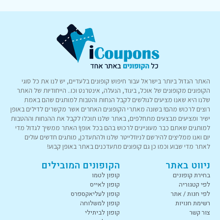
האתר הגדול ביותר בישראל עבור חיפוש קופונים בלעדיים, יש לנו את כל סוגי
הקופונים מקופונים של אוכל, ביגוד, הנעלה, אינטרנט וכו.. הייחודיות של האתר
שלנו היא שאנו מציעים לגולשים לקבל הנחות והטבות למותגים שהם באמת
רוצים לרכוש מהם! בשונה מאתרי הקופונים האחרים אשר מקשרים לדילים באופן
ישיר ומציעים מבצעים מתחלפים, באתר שלנו תוכלו לקבל את ההנחות וההטבות
למותגים שאתם כבר מעוניינים לרכוש בהם בכל אופן! האתר ממשיך לגדול מדי
יום ואנו ממליצים להירשם לניוזלייטר שלנו ולהתעדכן, מותגים חדשים עולים
לאתר מדי שבוע וכמו כן גם קופונים מתעדכנים באתר באופן קבוע!
ניווט באתר
הקופונים המובילים
בחירת קופונים
קופון לטמו
לפי קטגוריה
קופון לאייס
לפי חנות / אתר
קופון לעליאקספרס
רשימת חנויות
קופון למשלוחה
צור קשר
קופון לביתילי