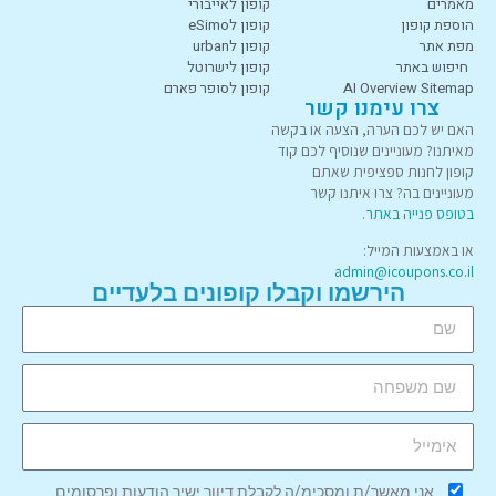
מאמרים
קופון לאייבורי
הוספת קופון
קופון לeSimo
מפת אתר
קופון לurban
חיפוש באתר
קופון לישרוטל
AI Overview Sitemap
קופון לסופר פארם
צרו עימנו קשר
האם יש לכם הערה, הצעה או בקשה
מאיתנו? מעוניינים שנוסיף לכם קוד
קופון לחנות ספציפית שאתם
מעוניינים בה? צרו איתנו קשר
בטופס פנייה באתר
.
או באמצעות המייל:
admin@icoupons.co.il
הירשמו וקבלו קופונים בלעדיים
אני מאשר/ת ומסכימ/ה לקבלת דיוור ישיר הודעות ופרסומים