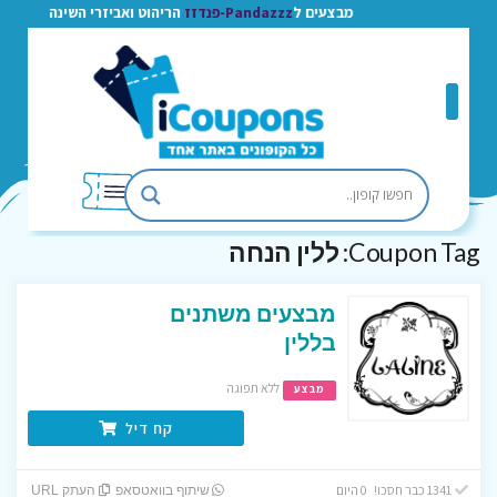
מבצעים ל
Pandazzz-פנדזז
הריהוט ואביזרי השינה
Coupon Tag:
ללין הנחה
מבצעים משתנים
בללין
ללא תפוגה
מבצע
קח דיל
1341 כבר חסכו! 0 היום
שיתוף בוואטסאפ
העתק URL