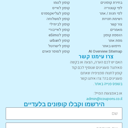
בחירת קופונים
קופון לטמו
לפי קטגוריה
קופון לאייס
לפי חנות / אתר
קופון לעליאקספרס
רשימת חנויות
קופון למשלוחה
צור קשר
קופון לביתילי
מאמרים
קופון לאייבורי
הוספת קופון
קופון לeSimo
מפת אתר
קופון לurban
חיפוש באתר
קופון לישרוטל
AI Overview Sitemap
קופון לסופר פארם
צרו עימנו קשר
האם יש לכם הערה, הצעה או בקשה
מאיתנו? מעוניינים שנוסיף לכם קוד
קופון לחנות ספציפית שאתם
מעוניינים בה? צרו איתנו קשר
בטופס פנייה באתר
.
או באמצעות המייל:
admin@icoupons.co.il
הירשמו וקבלו קופונים בלעדיים