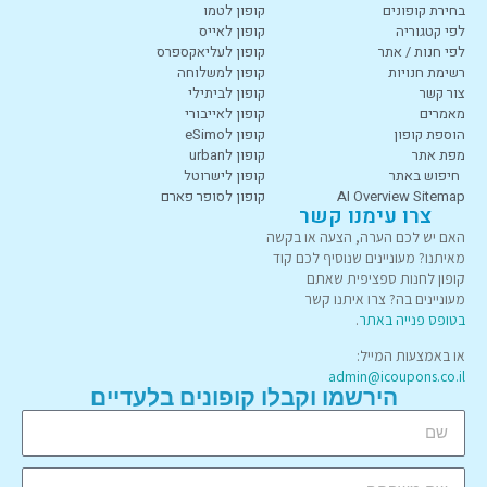
בחירת קופונים
קופון לטמו
לפי קטגוריה
קופון לאייס
לפי חנות / אתר
קופון לעליאקספרס
רשימת חנויות
קופון למשלוחה
צור קשר
קופון לביתילי
מאמרים
קופון לאייבורי
הוספת קופון
קופון לeSimo
מפת אתר
קופון לurban
חיפוש באתר
קופון לישרוטל
AI Overview Sitemap
קופון לסופר פארם
צרו עימנו קשר
האם יש לכם הערה, הצעה או בקשה
מאיתנו? מעוניינים שנוסיף לכם קוד
קופון לחנות ספציפית שאתם
מעוניינים בה? צרו איתנו קשר
בטופס פנייה באתר
.
או באמצעות המייל:
admin@icoupons.co.il
הירשמו וקבלו קופונים בלעדיים