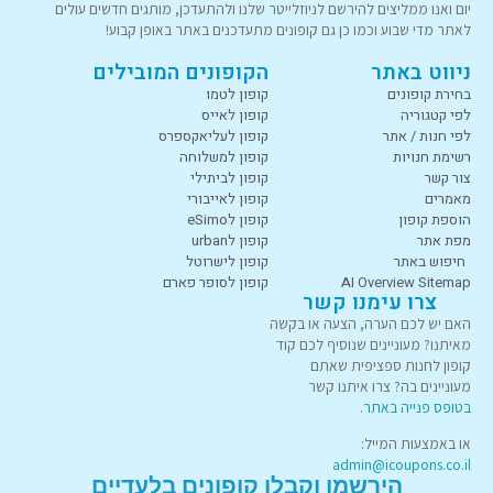
יום ואנו ממליצים להירשם לניוזלייטר שלנו ולהתעדכן, מותגים חדשים עולים
לאתר מדי שבוע וכמו כן גם קופונים מתעדכנים באתר באופן קבוע!
ניווט באתר
הקופונים המובילים
בחירת קופונים
קופון לטמו
לפי קטגוריה
קופון לאייס
לפי חנות / אתר
קופון לעליאקספרס
רשימת חנויות
קופון למשלוחה
צור קשר
קופון לביתילי
מאמרים
קופון לאייבורי
הוספת קופון
קופון לeSimo
מפת אתר
קופון לurban
חיפוש באתר
קופון לישרוטל
AI Overview Sitemap
קופון לסופר פארם
צרו עימנו קשר
האם יש לכם הערה, הצעה או בקשה
מאיתנו? מעוניינים שנוסיף לכם קוד
קופון לחנות ספציפית שאתם
מעוניינים בה? צרו איתנו קשר
בטופס פנייה באתר
.
או באמצעות המייל:
admin@icoupons.co.il
הירשמו וקבלו קופונים בלעדיים