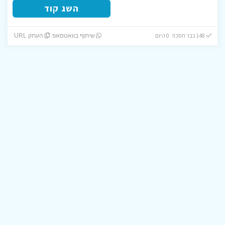
השג קוד
148 כבר חסכו! 0 היום
שיתוף בוואטסאפ
העתק URL