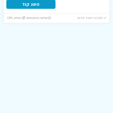
השג קוד
195 כבר חסכו! 0 היום
שיתוף בוואטסאפ
העתק URL