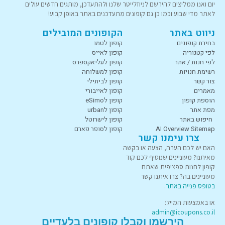
יום ואנו ממליצים להירשם לניוזלייטר שלנו ולהתעדכן, מותגים חדשים עולים
לאתר מדי שבוע וכמו כן גם קופונים מתעדכנים באתר באופן קבוע!
ניווט באתר
הקופונים המובילים
בחירת קופונים
קופון לטמו
לפי קטגוריה
קופון לאייס
לפי חנות / אתר
קופון לעליאקספרס
רשימת חנויות
קופון למשלוחה
צור קשר
קופון לביתילי
מאמרים
קופון לאייבורי
הוספת קופון
קופון לeSimo
מפת אתר
קופון לurban
חיפוש באתר
קופון לישרוטל
AI Overview Sitemap
קופון לסופר פארם
צרו עימנו קשר
האם יש לכם הערה, הצעה או בקשה
מאיתנו? מעוניינים שנוסיף לכם קוד
קופון לחנות ספציפית שאתם
מעוניינים בה? צרו איתנו קשר
בטופס פנייה באתר
.
או באמצעות המייל:
admin@icoupons.co.il
הירשמו וקבלו קופונים בלעדיים